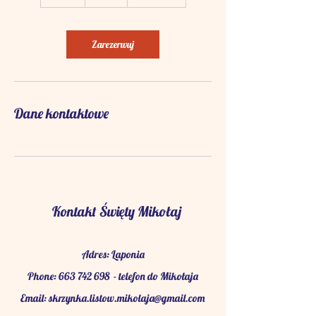
m
i
n
Zarezerwuj
Dane kontaktowe
Kontakt Święty Mikołaj
Adres: Laponia
Phone:
663 742 698
- telefon do Mikołaja
Email:
skrzynka.listow.mikolaja@gmail.com