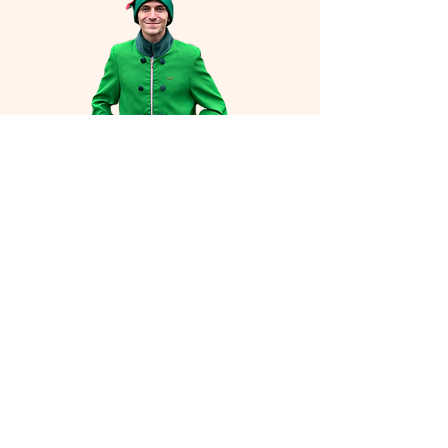
Media Społecznościowe
Polecaj i zarabiaj
Zostań Ambasadorem