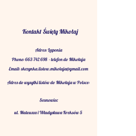
Kontakt Święty Mikołaj
Adres: Laponia
Phone:
663 742 698
- telefon do Mikołaja
Email:
skrzynka.listow.mikolaja@gmail.com
Adres do wysyłki listów do Mikołaja w Polsce:
Sosnowiec
ul. Mateusza i Władysława Kreksów 5