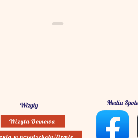
Media Społ
Wizyty
Wizyta Domowa
zyta w przedszkolu/firmie