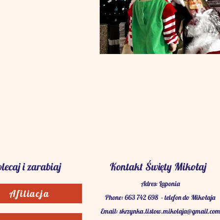
lecaj i zarabiaj
Kontakt Święty Mikołaj
Adres: Laponia
Afiliacja
Phone: 663 742 698 - telefon do Mikołaja
Email:
skrzynka.listow.mikolaja@gmail.com