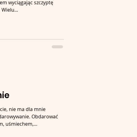
sem wyciągając szczyptę
Wielu...
ie
cie, nie ma dla mnie
obdarowywanie. Obdarować
, uśmiechem,...