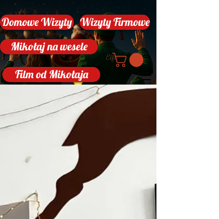
Domowe Wizyty
Wizyty Firmowe
Mikołaj na wesele
Film od Mikołaja