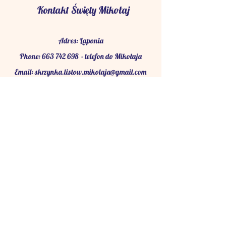
Kontakt Święty Mikołaj
Adres: Laponia
Phone:
663 742 698
- telefon do Mikołaja
Email:
skrzynka.listow.mikolaja@gmail.com
Adres do wysyłki listów do Mikołaja w Polsce:
Sosnowiec
ul. Mateusza i Władysława Kreksów 5