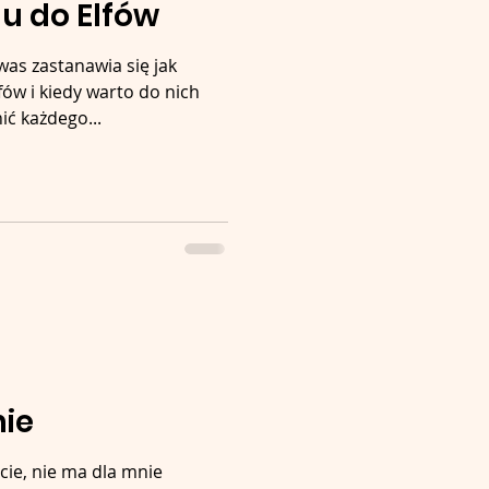
u do Elfów
 was zastanawia się jak
ów i kiedy warto do nich
ć każdego...
ie
cie, nie ma dla mnie