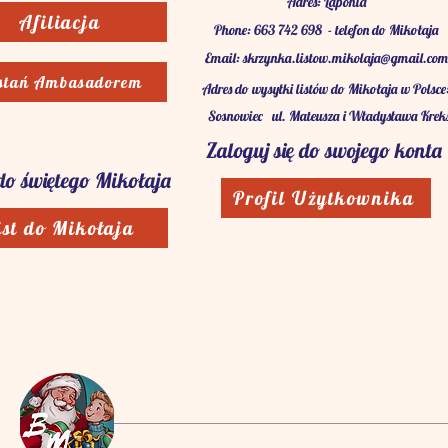
Adres: Laponia
Afiliacja
Phone: 663 742 698 - telefon do Mikołaja
Email:
skrzynka.listow.mikolaja@gmail.com
stań Ambasadorem
Adres do wysyłki listów do Mikołaja w Polsce
Sosnowiec
ul. Mateusza i Władysława Krek
Zaloguj się do swojego konta
 do świętego Mikołaja
Profil Użytkownika
ist do Mikołaja