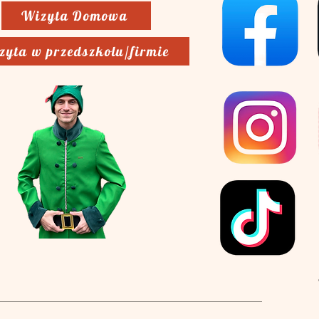
Wizyta Domowa
zyta w przedszkolu/firmie